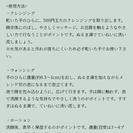
<使用方法>
・クレンジング
乾いた手のひらに、500円玉大のクレンジングを取り出します。
顔全体にのばし、やさしくマッサージ。お豆腐を触るようなやさ
しい力で行なうことがポイントです。ぬるま湯でていねいに洗い
流しましょう。
※水気があると汚れが落ちにくいため必ず乾いた手でお使い下さ
い。
・ウォッシング
手のひらに適量(約0.5～1cm)を出し、ぬるま湯を加えながらメ
レンゲ状の泡になるまで泡立てます。
泡で顔を包み込むように、広げて行きます。手は顔に触れず、泡
で洗顔するような気持ちでやさしく洗うのがポイントです。すす
ぎはぬるま湯で、ていねいに洗い流します。
・ローション
洗顔後、素早く保湿するのがポイントです。適量(目安は3～4プ