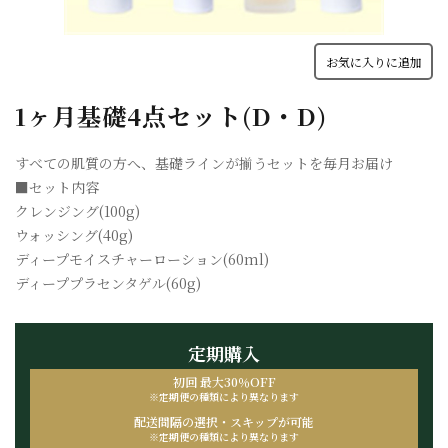
お気に入りに追加
1ヶ月基礎4点セット(D・D)
すべての肌質の方へ、基礎ラインが揃うセットを毎月お届け
■セット内容
クレンジング(100g)
ウォッシング(40g)
ディープモイスチャーローション(60ml)
ディーププラセンタゲル(60g)
定期購入
初回 最大30％OFF
※定期便の種類により
異なります
配送間隔の選択・
スキップが可能
※定期便の種類により
異なります