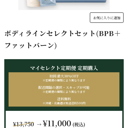
お気に入りに追加
ボディラインセレクトセット(BPB＋
ファットバーン)
マイセレクト定期便
定期購入
初回 最大30％OFF
※定期便の種類により
異なります
配送間隔の選択・
スキップが可能
※定期便の種類により
異なります
送料無料
※沖縄・北海道は
別途送料500円
¥11,000
¥13,750
→
(税込)