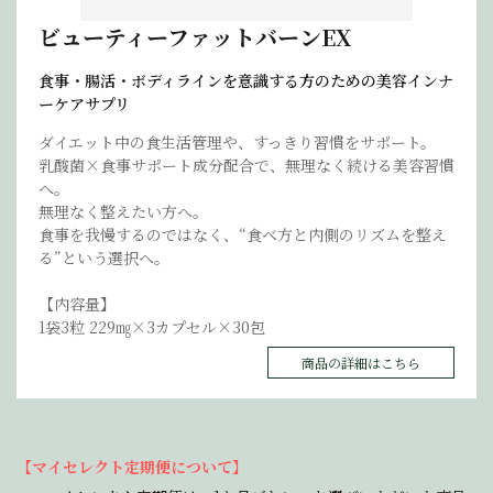
ビューティーファットバーンEX
食事・腸活・ボディラインを意識する方のための美容インナ
ーケアサプリ
ダイエット中の食生活管理や、すっきり習慣をサポート。
乳酸菌×食事サポート成分配合で、無理なく続ける美容習慣
へ。
無理なく整えたい方へ。
食事を我慢するのではなく、“食べ方と内側のリズムを整え
る”という選択へ。
【内容量】
1袋3粒 229㎎×3カプセル×30包
商品の詳細はこちら
【マイセレクト定期便について】