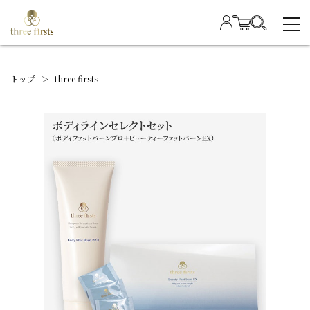
トップ
＞
three firsts