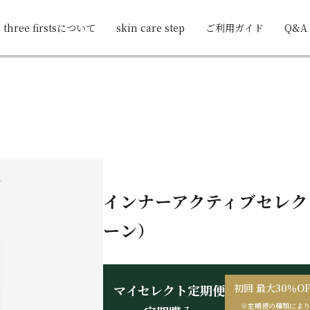
three firstsについて
skin care step
ご利用ガイド
Q&A
インナーアクティブセレク
ーン）
初回 最大30％OF
マイセレクト定期便
※定期便の種類により