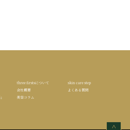
three firstsについて
skin care step
会社概要
よくある質問
S」
美容コラム
<