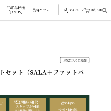
3D肌診断機
美容コラム
マイページ
0点 / ¥0
「JANUS」
お気に入りに追加
トセット（SALA＋ファットバ
配送間隔の選択・
F
送料無料
スキップが可能
※沖縄・北海道は
※定期便の種類により