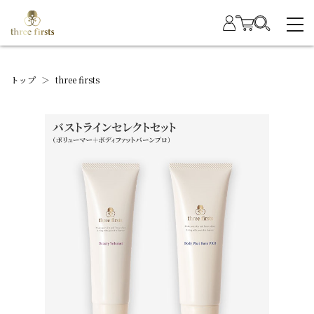
トップ
＞
three firsts