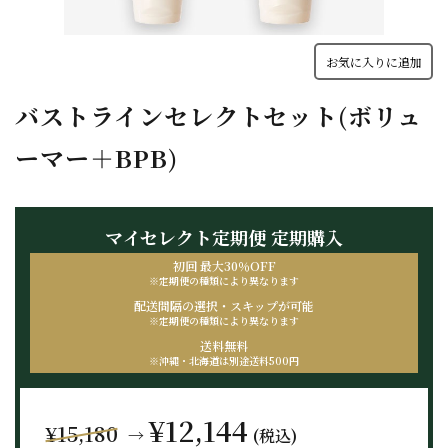
お気に入りに追加
バストラインセレクトセット(ボリュ
ーマー＋BPB)
マイセレクト定期便
定期購入
初回 最大30％OFF
※定期便の種類により
異なります
配送間隔の選択・
スキップが可能
※定期便の種類により
異なります
送料無料
※沖縄・北海道は
別途送料500円
¥12,144
¥15,180
→
(税込)