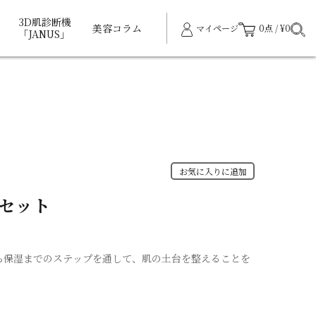
3D肌診断機
美容コラム
マイページ
0点 / ¥0
「JANUS」
お気に入りに追加
セット
ングから保湿までのステップを通して、肌の土台を整えることを