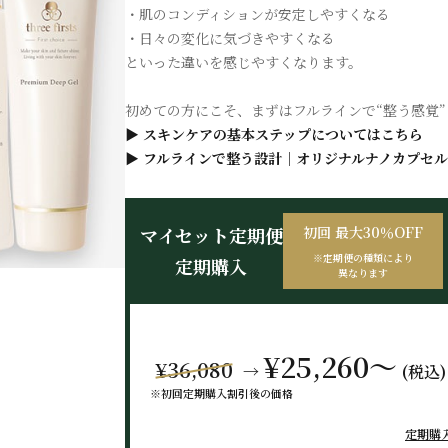
・肌のコンディションが安定しやすくなる
・日々の変化に気づきやすくなる
といった違いを感じやすくなります。
初めての方にこそ、まずはフルラインで“整う感覚
▶ スキンケアの基本ステップについてはこちら
▶ フルラインで整う設計｜オリジナルナノカプセル
初回 最大30％OFF
マイセット定期便
※定期便の種類により
定期購入
異なります
¥25,260～
¥36,080
→
(税込)
※初回定期購入割引後の価格
定期購