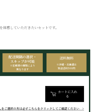
”を体感していただきたいセットです。
配送間隔の選択・
送料無料
スキップが可能
※沖縄・北海道は
※定期便の種類により
別途送料500円
異なります
カートに入れ
る
入をご選択の方は
必ずこちらをクリックしてご確認ください