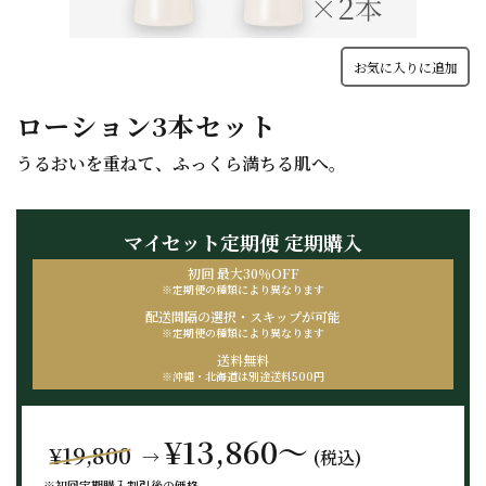
お気に入りに追加
ローション3本セット
うるおいを重ねて、ふっくら満ちる肌へ。
マイセット定期便
定期購入
初回 最大30％OFF
※定期便の種類により
異なります
配送間隔の選択・
スキップが可能
※定期便の種類により
異なります
送料無料
※沖縄・北海道は
別途送料500円
¥13,860～
¥19,800
→
(税込)
※初回定期購入割引後の価格