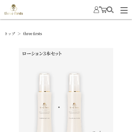
トップ
＞
three firsts