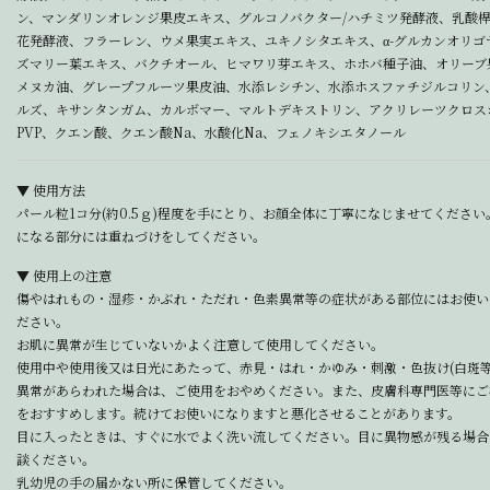
ン、マンダリンオレンジ果皮エキス、グルコノバクター/ハチミツ発酵液、乳酸桿
花発酵液、フラーレン、ウメ果実エキス、ユキノシタエキス、α-グルカンオリゴ
ズマリー葉エキス、バクチオール、ヒマワリ芽エキス、ホホバ種子油、オリーブ
メヌカ油、グレープフルーツ果皮油、水添レシチン、水添ホスファチジルコリン
ルズ、キサンタンガム、カルボマー、マルトデキストリン、アクリレーツクロスポリ
PVP、クエン酸、クエン酸Na、水酸化Na、フェノキシエタノール
▼ 使用方法
パール粒1コ分(約0.5ｇ)程度を手にとり、お顔全体に丁寧になじませてくださ
になる部分には重ねづけをしてください。
▼ 使用上の注意
傷やはれもの・湿疹・かぶれ・ただれ・色素異常等の症状がある部位にはお使い
ださい。
お肌に異常が生じていないかよく注意して使用してください。
使用中や使用後又は日光にあたって、赤見・はれ・かゆみ・刺激・色抜け(白斑
異常があらわれた場合は、ご使用をおやめください。また、皮膚科専門医等にご
をおすすめします。続けてお使いになりますと悪化させることがあります。
目に入ったときは、すぐに水でよく洗い流してください。目に異物感が残る場合
談ください。
乳幼児の手の届かない所に保管してください。