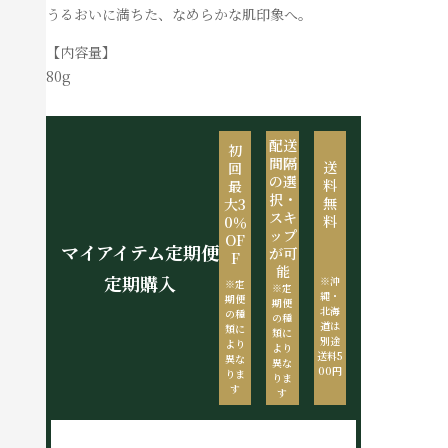
うるおいに満ちた、なめらかな肌印象へ。
【内容量】
80g
配送
初
間隔
送
回
の選
料
最
択・
無
大3
スキ
料
0％
ップ
OF
マイアイテム定期便
が可
F
能
定期購入
※沖
※定
※定
縄・
期便
期便
北海
の種
の種
道は
類に
類に
別途
より
より
送料5
異な
異な
00円
りま
りま
す
す