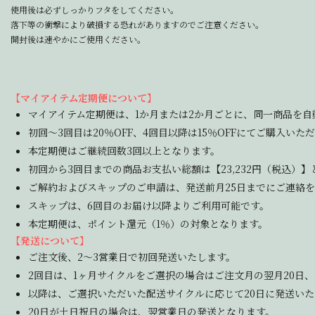
使用後は必ずしっかりフタをしてください。
落下等の衝撃により破損する恐れがありますのでご注意ください。
開封後は速やかにご使用ください。
【マイアイテム定期便について】
マイアイテム定期便は、1か月または2か月ごとに、同一商品を自
初回～3回目は20％OFF、4回目以降は15％OFFにてご購入いた
本定期便はご継続回数3回以上となります。
初回から3回目までの商品お支払い総額は【23,232円（税込）
ご解約およびスキップのご申請は、発送前月25日までにご連絡
スキップは、6回目のお届け以降よりご利用可能です。
本定期便は、ポイント還元（1％）の対象となります。
【発送について】
ご注文後、2～3営業日で初回発送いたします。
2回目は、1ヶ月サイクルをご選択の場合はご注文月の翌月20日
以降は、ご選択いただいた配送サイクルに応じて20日に発送いた
20日が土日祝日の場合は、翌営業日の発送となります。