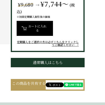
¥7,744～
¥9,680
→
(税
込)
※初回定期購入割引後の価格
カートに入れ
る
定期購入をご選択の方は
必ずこちらをクリックし
てご確認ください
通常購入はこちら
この商品を共有する