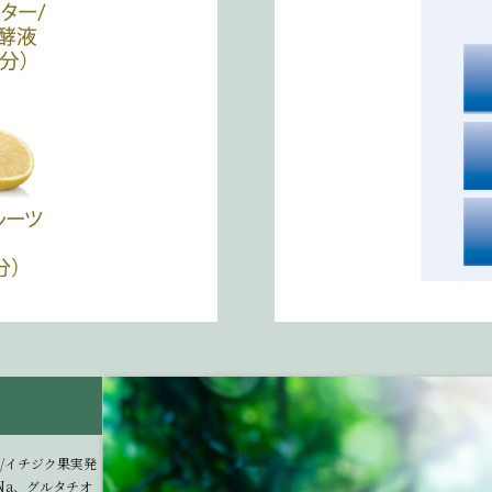
/イチジク果実発
Na、グルタチオ