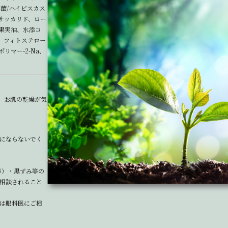
菌/ハイビスカス
サッカリド、ロー
果実油、水添コ
、フィトステロー
マー-2-Na、
い。お肌の乾燥が気
にならないでく
等）・黒ずみ等の
相談されること
は眼科医にご相