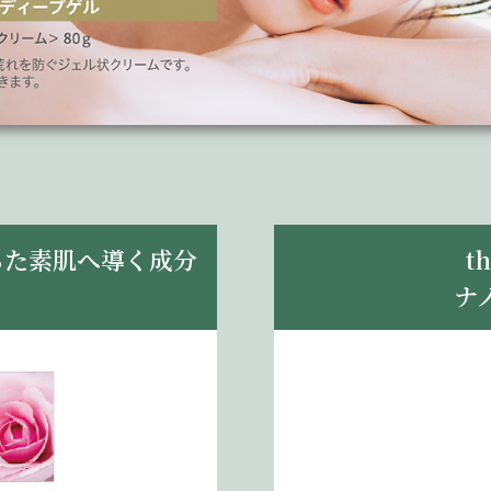
ちた素肌へ導く成分
t
ナ