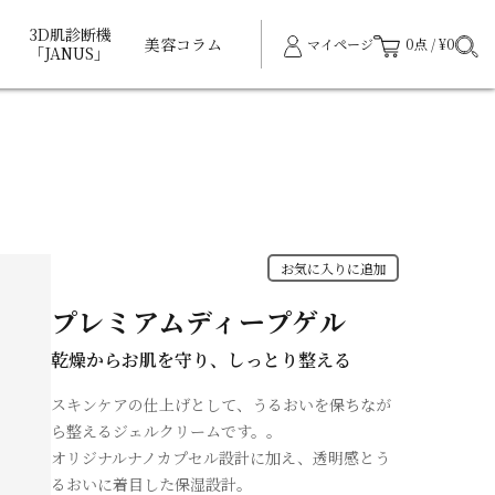
3D肌診断機
美容コラム
マイページ
0点 / ¥0
「JANUS」
お気に入りに追加
プレミアムディープゲル
乾燥からお肌を守り、しっとり整える
スキンケアの仕上げとして、うるおいを保ちなが
ら整えるジェルクリームです。。
オリジナルナノカプセル設計に加え、透明感とう
るおいに着目した保湿設計。