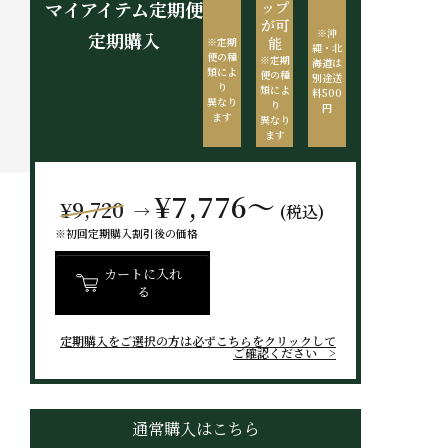
マイアイテム定期便
ップ
が可
※沖
定期購入
能
※定期
縄・北
便の種
※定期
海道は
類によ
便の種
別途送
り
類によ
料500
異なり
り
円
ます
異なり
ます
¥7,776～
¥9,720
→
(税込)
※初回定期購入割引後の価格
カートに入れ
る
定期購入をご選択の方は
必ずこちらをクリックして
ご確認ください
通常購入はこちら