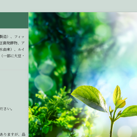
製造）、フィッ
豆菌発酵物、ア
水由来）、ルイ
（一部に大豆・
ださい。
ありますが、品