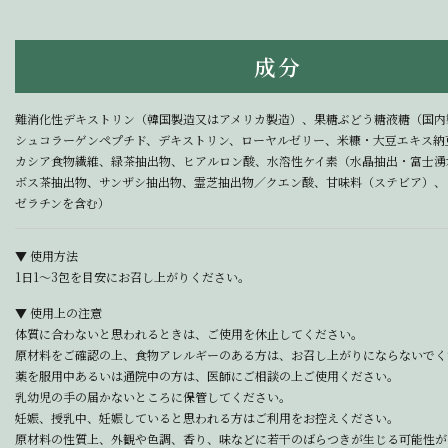
成分
難消化性デキストリン（韓国製造又はアメリカ製造）、果糖ぶどう糖液糖（国内
シュコラーゲンペプチド、デキストリン、ローヤルゼリー、米糠・大豆エキス納
カシア食物繊維、緑茶抽出物、ヒアルロン酸、水溶性ケイ素（水晶抽出・富士湧
ボス茶抽出物、サンザシ抽出物、霊芝抽出物／クエン酸、甘味料（ステビア）、
ゼラチンを含む）
▼ 使用方法
1日1～3包を目安にお召し上がりください。
▼ 使用上の注意
体質に合わないと思われるときは、ご使用を休止してください。
原材料をご確認の上、食物アレルギーのある方は、お召し上がりにならないでく
薬を服用中あるいは通院中の方は、医師にご相談の上ご使用ください。
乳幼児の手の届かないところに保管してください。
妊娠、授乳中、妊娠していると思われる方はご利用をお控えください。
原材料の性質上、外観や色調、香り、味などに若干のばらつきが生じる可能性が