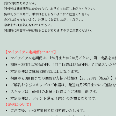
質には問題ありません。
開封後は賞味期限にかかわらず、お早めにお召し上がりください。
袋の切り口や角で、手や口を切らないようにご注意ください。
のどに詰まらないよう、注意してお召し上がりください。
冷凍または加熱しないでください。
開封時に内容物が飛び散ることがありますのでご注意ください。
【マイアイテム定期便について】
マイアイテム定期便は、1か月または2か月ごとに、同一商品を自
初回～3回目は20％OFF、4回目以降は15％OFFにてご購入いた
本定期便はご継続回数3回以上となります。
初回から3回目までの商品お支払い総額は【23,328円（税込）
ご解約およびスキップのご申請は、発送前月25日までにご連絡
スキップは、6回目のお届け以降よりご利用可能です。
本定期便は、ポイント還元（1％）の対象となります。
【発送について】
ご注文後、2～3営業日で初回発送いたします。