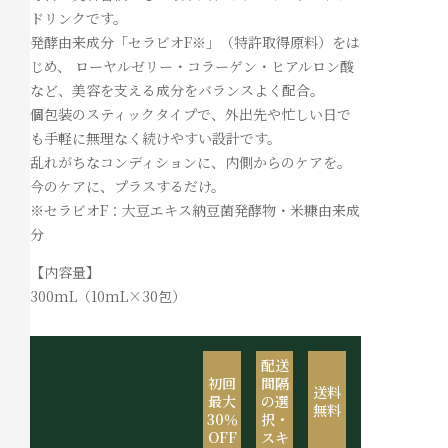
ドリンクです。
発酵由来成分「セラビオF※」（特許取得原料）をは
じめ、 ローヤルゼリー・コラーゲン・ヒアルロン酸
など、美容を支える成分をバランスよく配合。
個包装のスティックタイプで、外出先や忙しい日で
も手軽に無理なく続けやすい設計です。
乱れがちなコンディションに、内側からのケアを。
今のケアに、プラスするだけ。
※セラビオF：大豆エキス納豆菌発酵物・米糠由来成
分
【内容量】
300mL（10mL×30包）
配送
初回
間隔
送料
最大
の選
無料
30％
択・
OFF
スキ