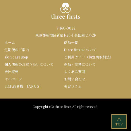
〒160-0022
東京都新宿区新宿1-26-1 長田屋ビル2F
ホーム
商品一覧
定期便のご案内
three firstsについて
skin care step
ご利用ガイド（特定商取引法）
個人情報のお取り扱いについて
返品・交換について
会社概要
よくある質問
マイページ
お問い合わせ
3D肌診断機「JANUS」
美容コラム
Copyright (C) three firsts All right reseved.
<
TOP