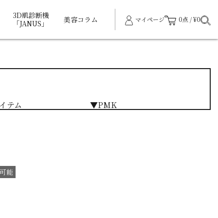
3D肌診断機
美容コラム
マイページ
0点 / ¥0
「JANUS」
イテム
▼PMK
可能