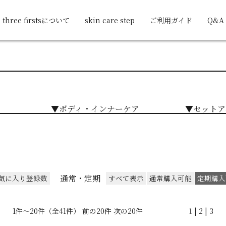
three firstsについて
skin care step
ご利用ガイド
Q&A
▼ボディ・インナーケア
▼セットア
通常・定期
気に入り登録数
すべて表示
通常購入可能
定期購入
1件～20件（全41件） 前の20件
次の20件
1
|
2
|
3