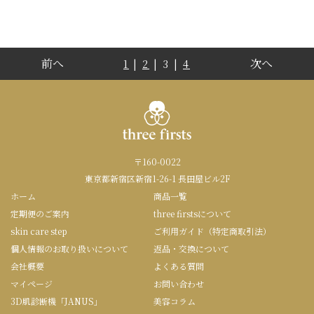
前へ
次へ
1
|
2
| 3 |
4
〒160-0022
東京都新宿区新宿1-26-1 長田屋ビル2F
ホーム
商品一覧
定期便のご案内
three firstsについて
skin care step
ご利用ガイド（特定商取引法）
個人情報のお取り扱いについて
返品・交換について
会社概要
よくある質問
マイページ
お問い合わせ
3D肌診断機「JANUS」
美容コラム