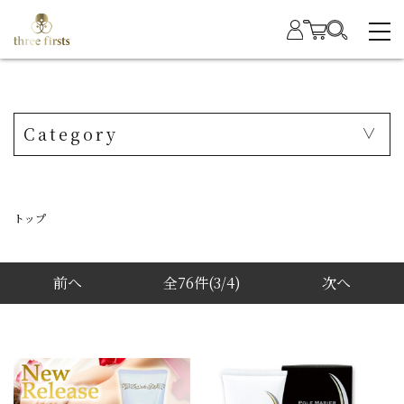
Category
トップ
前へ
全76件
(3/4)
次へ