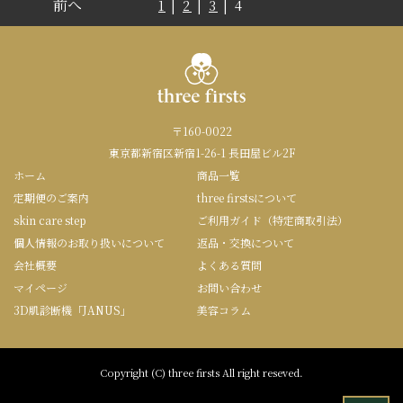
前へ
1
|
2
|
3
| 4
〒160-0022
東京都新宿区新宿1-26-1 長田屋ビル2F
ホーム
商品一覧
定期便のご案内
three firstsについて
skin care step
ご利用ガイド（特定商取引法）
個人情報のお取り扱いについて
返品・交換について
会社概要
よくある質問
マイページ
お問い合わせ
3D肌診断機「JANUS」
美容コラム
Copyright (C) three firsts All right reseved.