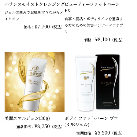
バランスモイストクレンジング
ビューティーファットバーン
EX
ジェルの厚みでお肌を守りながらメ
イクオフ
食事・腸活・ボディラインを意識す
る方のための美容インナーケアサプ
¥7,700
価格：
（税込）
リ
¥8,100
価格：
（税込）
美潤エマルジョン(30g)
ボディ ファットバーン プロ
(BPBジェル)
¥8,250
通常
価格：
（税込）
¥5,500
定期価格：
（税込）