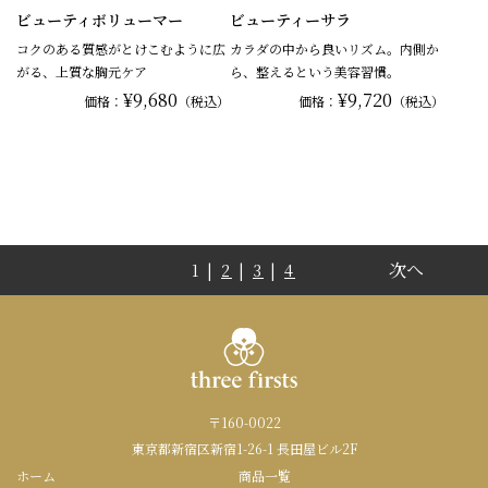
ビューティボリューマー
ビューティーサラ
コクのある質感がとけこむように広
カラダの中から良いリズム。内側か
がる、上質な胸元ケア
ら、整えるという美容習慣。
¥9,680
¥9,720
価格：
（税込）
価格：
（税込）
次へ
1 |
2
|
3
|
4
〒160-0022
東京都新宿区新宿1-26-1 長田屋ビル2F
ホーム
商品一覧