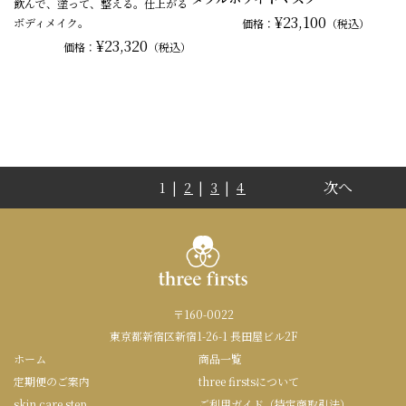
飲んで、塗って、整える。仕上がる
¥23,100
ボディメイク。
価格：
（税込）
¥23,320
価格：
（税込）
次へ
1 |
2
|
3
|
4
〒160-0022
東京都新宿区新宿1-26-1 長田屋ビル2F
ホーム
商品一覧
定期便のご案内
three firstsについて
skin care step
ご利用ガイド（特定商取引法）