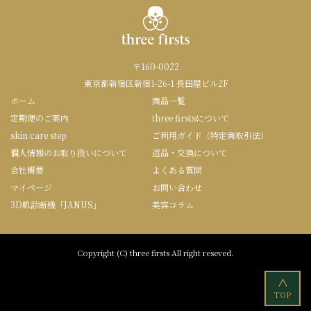
〒160-0022
東京都新宿区新宿1-26-1 長田屋ビル2F
ホーム
商品一覧
定期便のご案内
three firstsについて
skin care step
ご利用ガイド（特定商取引法）
個人情報のお取り扱いについて
返品・交換について
会社概要
よくある質問
マイページ
お問い合わせ
3D肌診断機「JANUS」
美容コラム
Copyright (C) three firsts All right reseved.
<
TOP