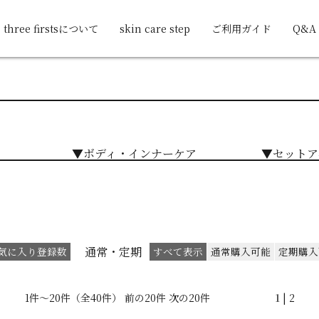
three firstsについて
skin care step
ご利用ガイド
Q&A
▼ボディ・インナーケア
▼セットア
通常・定期
気に入り登録数
すべて表示
通常購入可能
定期購入
1件～20件（全40件） 前の20件
次の20件
1
|
2