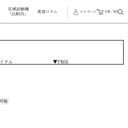
3D肌診断機
美容コラム
マイページ
0点 / ¥0
「JANUS」
イテム
▼PMK
可能