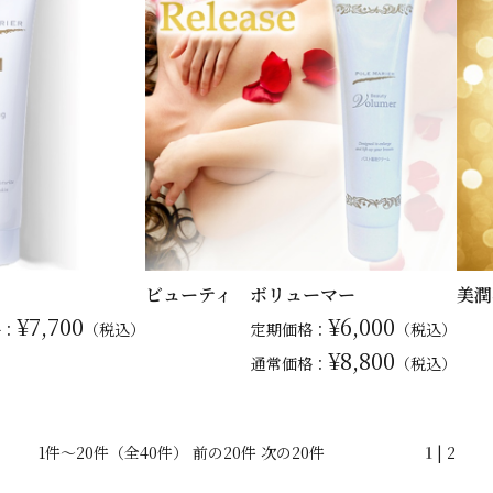
ビューティ ボリューマー
美潤
¥7,700
¥6,000
格：
（税込）
定期価格：
（税込）
¥8,800
通常
価格：
（税込）
1件～20件（全40件） 前の20件
次の20件
1
|
2