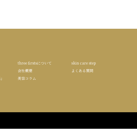
three firstsについて
skin care step
会社概要
よくある質問
S」
美容コラム