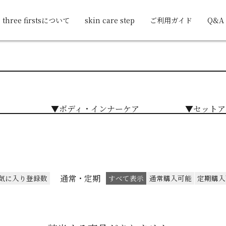
three firstsについて
skin care step
ご利用ガイド
Q&A
▼ボディ・インナーケア
▼セットア
通常・定期
気に入り登録数
すべて表示
通常購入可能
定期購入