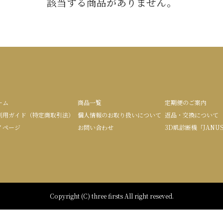
該当する商品がありません。
ーム
商品一覧
定期便のご案内
利用ガイド（特定商取引法）
個人情報のお取り扱いについて
返品・交換について
イページ
お問い合わせ
3D肌診断機「JANU
Copyright (C) three firsts All right reseved.