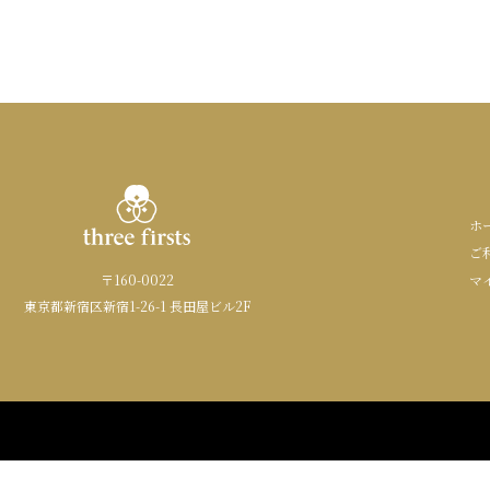
ホ
ご
〒160-0022
マ
東京都新宿区新宿1-26-1 長田屋ビル2F