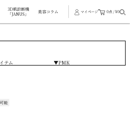
3D肌診断機
美容コラム
マイページ
0点 / ¥0
「JANUS」
イテム
▼PMK
可能