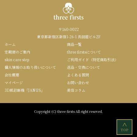
〒160-0022
東京都新宿区新宿1-26-1 長田屋ビル2F
ホーム
商品一覧
定期便のご案内
three firstsについて
skin care step
ご利用ガイド（特定商取引法）
個人情報のお取り扱いについて
返品・交換について
会社概要
よくある質問
マイページ
お問い合わせ
3D肌診断機「JANUS」
美容コラム
Copyright (C) three firsts All right reseved.
<
TOP