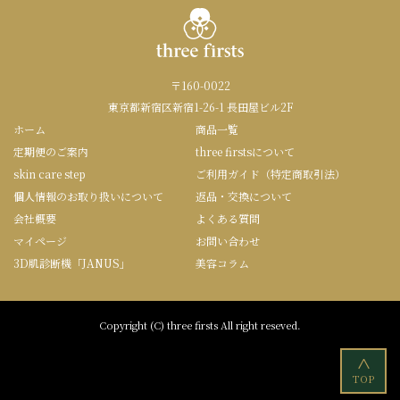
〒160-0022
東京都新宿区新宿1-26-1 長田屋ビル2F
ホーム
商品一覧
定期便のご案内
three firstsについて
skin care step
ご利用ガイド（特定商取引法）
個人情報のお取り扱いについて
返品・交換について
会社概要
よくある質問
マイページ
お問い合わせ
3D肌診断機「JANUS」
美容コラム
Copyright (C) three firsts All right reseved.
<
TOP