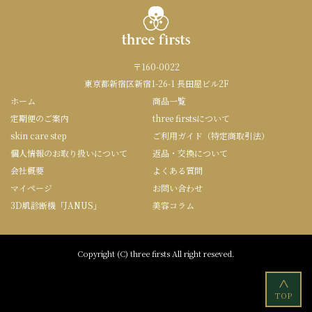
〒160-0022
東京都新宿区新宿1-26-1 長田屋ビル2F
ホーム
商品一覧
定期便のご案内
three firstsについて
skin care step
ご利用ガイド（特定商取引法）
個人情報のお取り扱いについて
返品・交換について
会社概要
よくある質問
マイページ
お問い合わせ
3D肌診断機「JANUS」
美容コラム
Copyright (C) three firsts All right reseved.
<
TOP