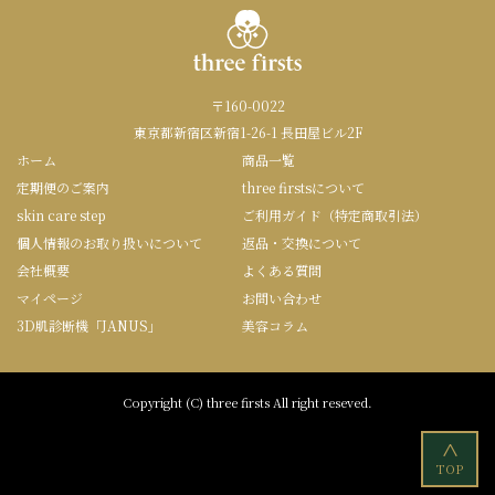
〒160-0022
東京都新宿区新宿1-26-1 長田屋ビル2F
ホーム
商品一覧
定期便のご案内
three firstsについて
skin care step
ご利用ガイド（特定商取引法）
個人情報のお取り扱いについて
返品・交換について
会社概要
よくある質問
マイページ
お問い合わせ
3D肌診断機「JANUS」
美容コラム
Copyright (C) three firsts All right reseved.
<
TOP