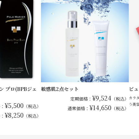
 プロ(BPBジェ
敏感肌2点セット
ビュ
¥9,524
カラ
定期価格：
（税込）
¥5,500
う美
格：
（税込）
¥14,650
通常
価格：
（税込）
¥8,250
格：
（税込）