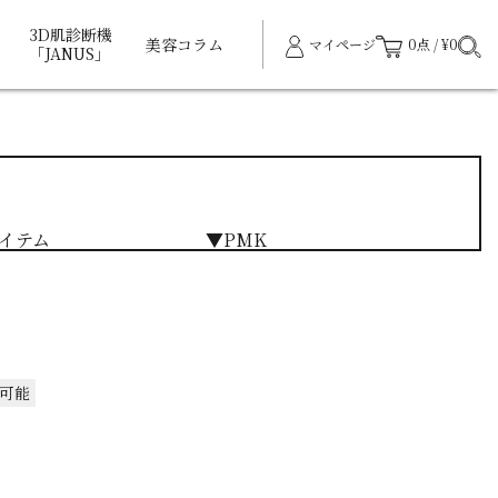
3D肌診断機
美容コラム
マイページ
0点 / ¥0
「JANUS」
イテム
▼PMK
可能