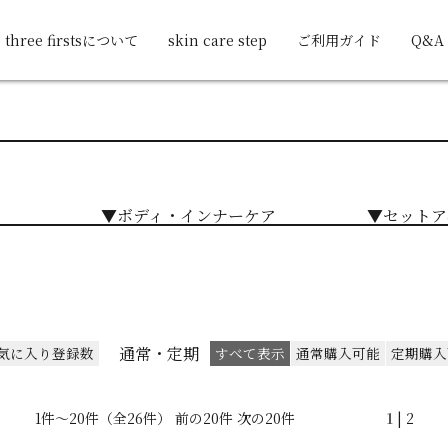
three firstsについて
skin care step
ご利用ガイド
Q&A
▼ボディ・インナーケア
▼セットア
通常・定期
気に入り登録数
すべて表示
通常購入可能
定期購入
1件～20件（全26件） 前の20件
次の20件
1
|
2