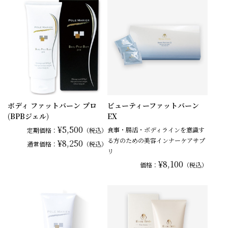
ボディ ファットバーン プロ
ビューティーファットバーン
(BPBジェル)
EX
¥5,500
食事・腸活・ボディラインを意識す
定期価格：
（税込）
る方のための美容インナーケアサプ
¥8,250
通常
価格：
（税込）
リ
¥8,100
価格：
（税込）