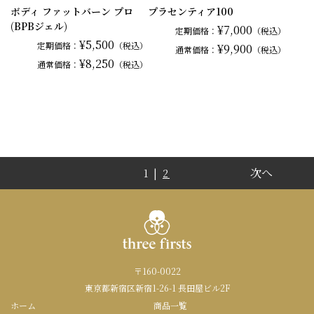
ボディ ファットバーン プロ
プラセンティア100
(BPBジェル)
¥7,000
定期価格：
（税込）
¥5,500
定期価格：
（税込）
¥9,900
通常
価格：
（税込）
¥8,250
通常
価格：
（税込）
次へ
1 |
2
〒160-0022
東京都新宿区新宿1-26-1 長田屋ビル2F
ホーム
商品一覧