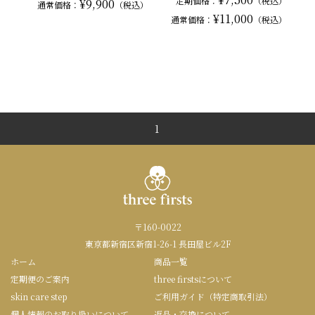
定期価格：
（税込）
¥9,900
通常
価格：
（税込）
¥11,000
通常
価格：
（税込）
1
〒160-0022
東京都新宿区新宿1-26-1 長田屋ビル2F
ホーム
商品一覧
定期便のご案内
three firstsについて
skin care step
ご利用ガイド（特定商取引法）
個人情報のお取り扱いについて
返品・交換について