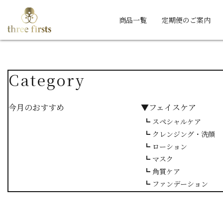
商品一覧
定期便のご案内
Category
今月のおすすめ
▼フェイスケア
┗ スペシャルケア
┗ クレンジング・洗顔
┗ ローション
┗ マスク
┗ 角質ケア
┗ ファンデーション