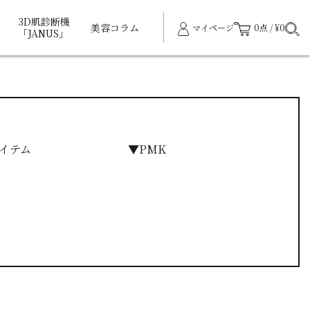
3D肌診断機
美容コラム
マイページ
0点 / ¥0
「JANUS」
イテム
▼PMK