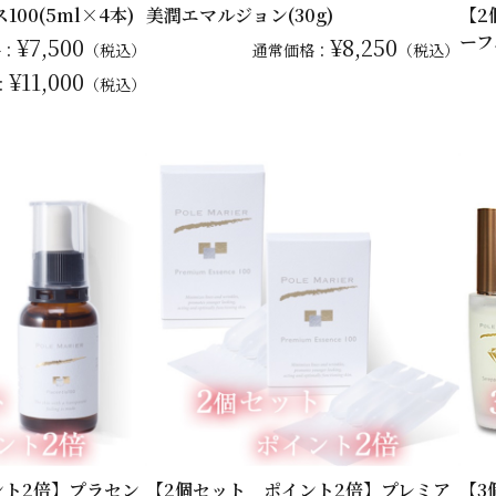
00(5ml×4本)
美潤エマルジョン(30g)
【2
ーフ
¥7,500
¥8,250
格：
（税込）
通常
価格：
（税込）
¥11,000
：
（税込）
ント2倍】プラセン
【2個セット ポイント2倍】プレミア
【3