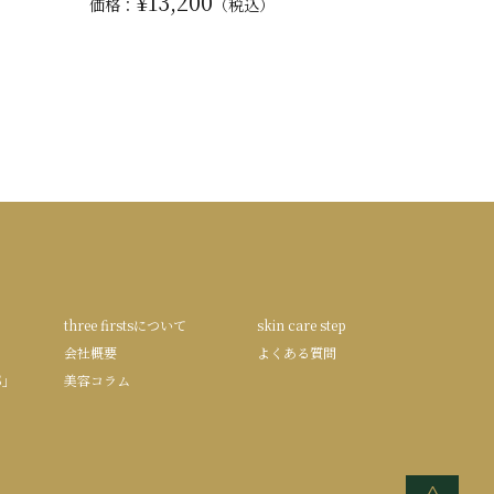
¥13,200
価格：
（税込）
three firstsについて
skin care step
会社概要
よくある質問
S」
美容コラム
<