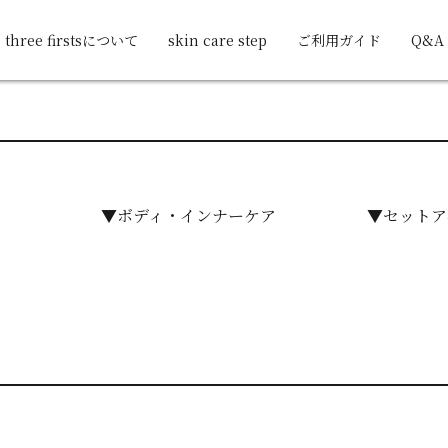
three firstsについて
skin care step
ご利用ガイド
Q&A
▼ボディ・インナーケア
▼セットア