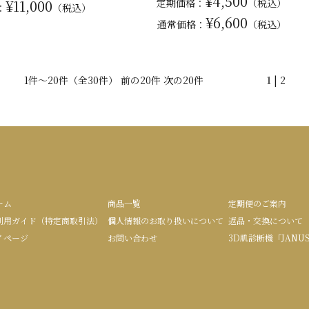
¥4,500
¥11,000
定期価格：
（税込）
：
（税込）
¥6,600
通常
価格：
（税込）
1件～20件（全30件） 前の20件
次の20件
1
|
2
ーム
商品一覧
定期便のご案内
利用ガイド（特定商取引法）
個人情報のお取り扱いについて
返品・交換について
イページ
お問い合わせ
3D肌診断機「JANU