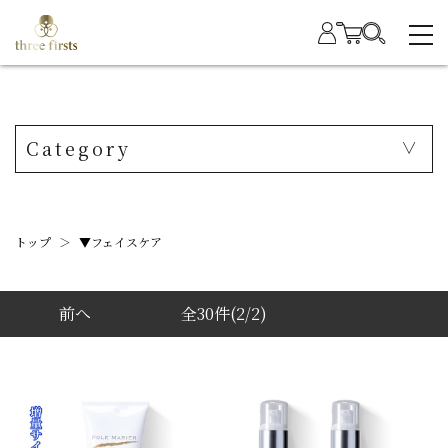
Category
トップ
＞
▼フェイスケア
前へ
全30件
(2/2)