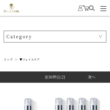
Category
トップ
＞
▼フェイスケア
全30件
(1/2)
次へ