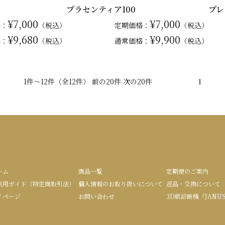
プラセンティア100
プレ
¥7,000
¥7,000
格：
（税込）
定期価格：
（税込）
¥9,680
¥9,900
格：
（税込）
通常
価格：
（税込）
1件～12件（全12件） 前の20件 次の20件
1
ーム
商品一覧
定期便のご案内
利用ガイド（特定商取引法）
個人情報のお取り扱いについて
返品・交換について
イページ
お問い合わせ
3D肌診断機「JANU