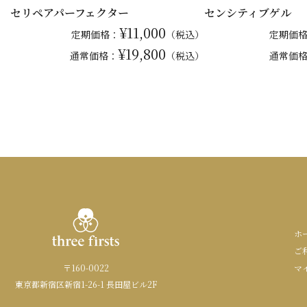
セリペアパーフェクター
センシティブゲル
¥11,000
定期価格：
（税込）
定期価
¥19,800
通常
価格：
（税込）
通常
価
ホ
ご
〒160-0022
マ
東京都新宿区新宿1-26-1 長田屋ビル2F