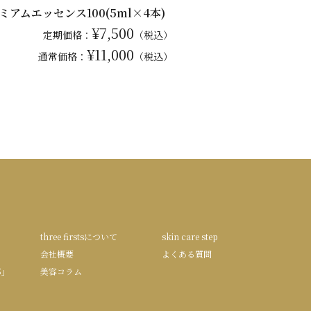
ミアムエッセンス100(5ml×4本)
¥7,500
定期価格：
（税込）
¥11,000
通常
価格：
（税込）
three firstsについて
skin care step
会社概要
よくある質問
S」
美容コラム