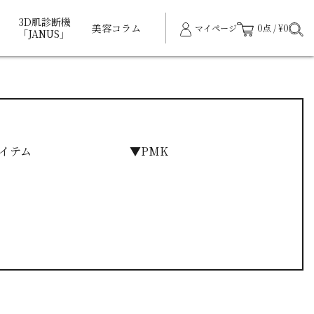
3D肌診断機
美容コラム
マイページ
0点 / ¥0
「JANUS」
イテム
▼PMK