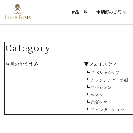
商品一覧
定期便のご案内
Category
今月のおすすめ
▼フェイスケア
┗ スペシャルケア
┗ クレンジング・洗顔
┗ ローション
┗ マスク
┗ 角質ケア
┗ ファンデーション