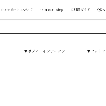
three firstsについて
skin care step
ご利用ガイド
Q&A
▼ボディ・インナーケア
▼セットア