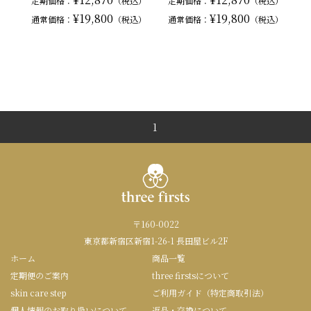
定期価格：
（税込）
定期価格：
（税込）
¥19,800
¥19,800
通常
価格：
（税込）
通常
価格：
（税込）
1
〒160-0022
東京都新宿区新宿1-26-1 長田屋ビル2F
ホーム
商品一覧
定期便のご案内
three firstsについて
skin care step
ご利用ガイド（特定商取引法）
個人情報のお取り扱いについて
返品・交換について