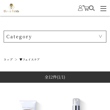
Category
トップ
＞
▼フェイスケア
全12件
(1/1)