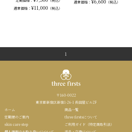
定期価格：
（税込）
¥6,600
通常
価格：
（税込）
¥11,000
通常
価格：
（税込）
1
〒160-0022
東京都新宿区新宿1-26-1 長田屋ビル2F
ホーム
商品一覧
定期便のご案内
three firstsについて
skin care step
ご利用ガイド（特定商取引法）
個人情報のお取り扱いについて
返品・交換について