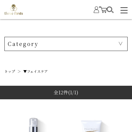
Category
トップ
＞
▼フェイスケア
全12件
(1/1)