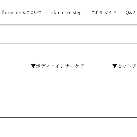
three firstsについて
skin care step
ご利用ガイド
Q&A
▼ボディ・インナーケア
▼セットア