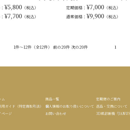
¥5,800
¥7,000
格：
（税込）
定期価格：
（税込）
¥7,700
¥9,900
格：
（税込）
通常
価格：
（税込）
1件～12件（全12件） 前の20件 次の20件
1
ーム
商品一覧
定期便のご案内
利用ガイド（特定商取引法）
個人情報のお取り扱いについて
返品・交換について
イページ
お問い合わせ
3D肌診断機「JANU