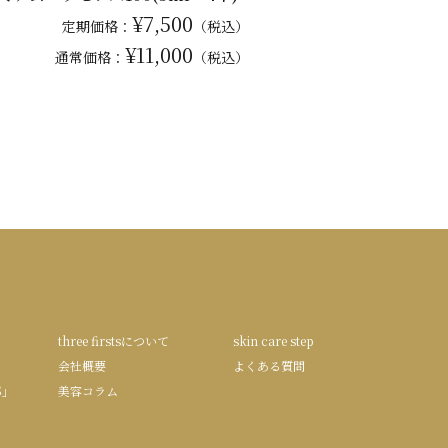
¥7,500
定期価格：
（税込）
¥11,000
通常
価格：
（税込）
three firstsについて
skin care step
会社概要
よくある質問
S」
美容コラム