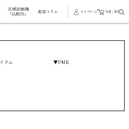
3D肌診断機
美容コラム
マイページ
0点 / ¥0
「JANUS」
イテム
▼PMK