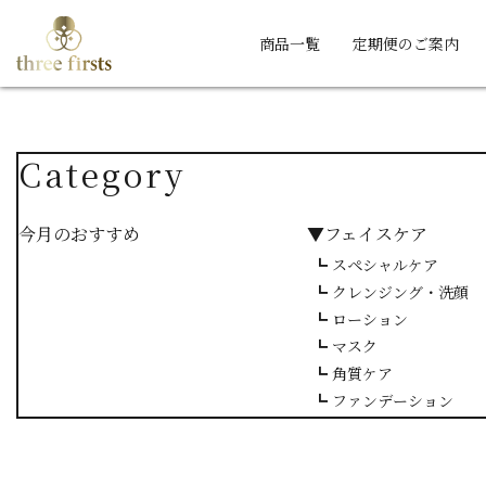
商品一覧
定期便のご案内
Category
今月のおすすめ
▼フェイスケア
┗ スペシャルケア
┗ クレンジング・洗顔
┗ ローション
┗ マスク
┗ 角質ケア
┗ ファンデーション