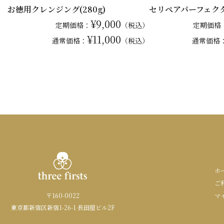
お徳用クレンジング(280g)
セリペアパーフェク
¥9,000
定期価格：
（税込）
定期価格
¥11,000
通常
価格：
（税込）
通常
価格
ホ
ご
〒160-0022
マ
東京都新宿区新宿1-26-1 長田屋ビル2F