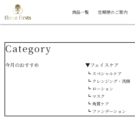
商品一覧
定期便のご案内
Category
今月のおすすめ
▼フェイスケア
┗ スペシャルケア
┗ クレンジング・洗顔
┗ ローション
┗ マスク
┗ 角質ケア
┗ ファンデーション