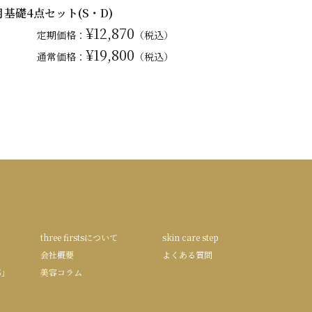
月基礎4点セット(S・D)
¥12,870
定期価格：
（税込）
¥19,800
通常
価格：
（税込）
three firstsについて
skin care step
会社概要
よくある質問
S」
美容コラム