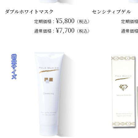
ダブルホワイトマスク
センシティブゲル
¥5,800
定期価格：
（税込）
定期価
¥7,700
通常
価格：
（税込）
通常
価