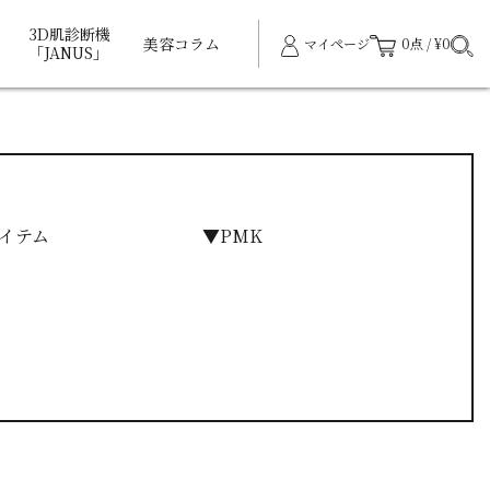
3D肌診断機
美容コラム
マイページ
0点 / ¥0
「JANUS」
イテム
▼PMK