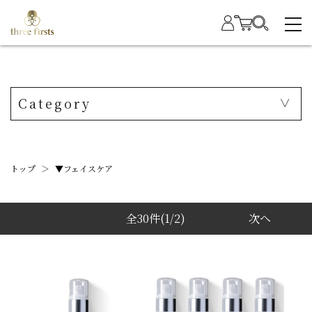
Category
トップ
＞
▼フェイスケア
全30件
(1/2)
次へ