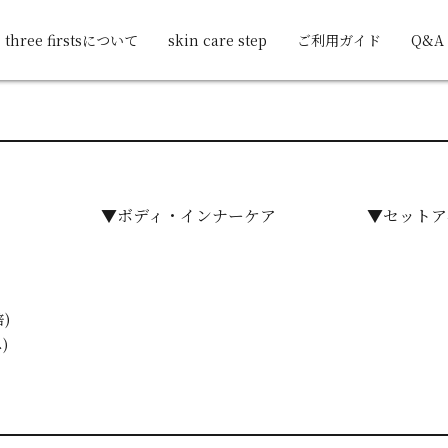
three firstsについて
skin care step
ご利用ガイド
Q&A
▼ボディ・インナーケア
▼セットア
)
)