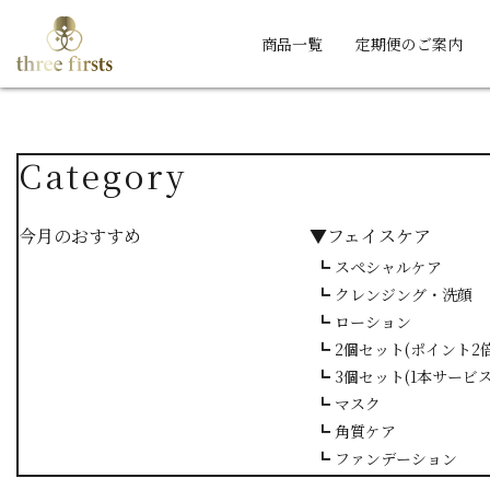
商品一覧
定期便のご案内
Category
今月のおすすめ
▼フェイスケア
┗ スペシャルケア
┗ クレンジング・洗顔
┗ ローション
┗ 2個セット(ポイント2倍
┗ 3個セット(1本サービス
┗ マスク
┗ 角質ケア
┗ ファンデーション