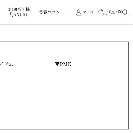
3D肌診断機
美容コラム
マイページ
0点 / ¥0
「JANUS」
イテム
▼PMK