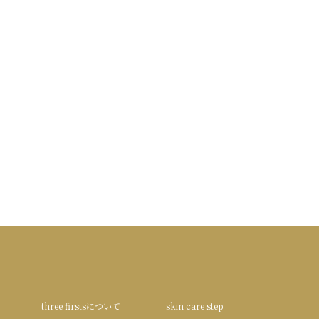
three firstsについて
skin care step