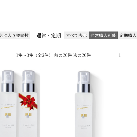
通常・定期
気に入り登録数
すべて表示
通常購入可能
定期購入
1件～3件（全3件） 前の20件 次の20件
1