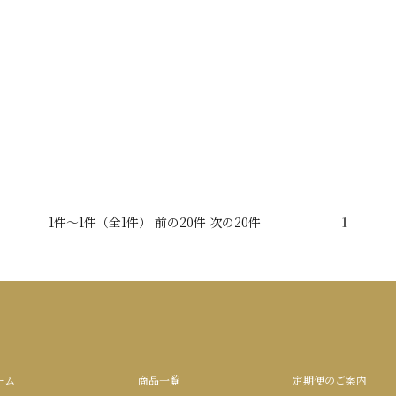
1件～1件（全1件） 前の20件 次の20件
1
ーム
商品一覧
定期便のご案内