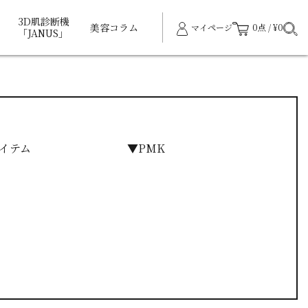
3D肌診断機
美容コラム
マイページ
0点 / ¥0
「JANUS」
イテム
▼PMK