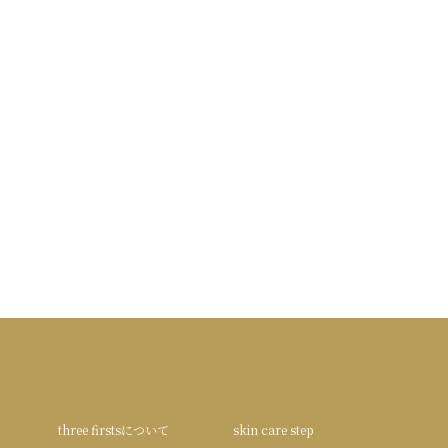
three firstsについて
skin care step