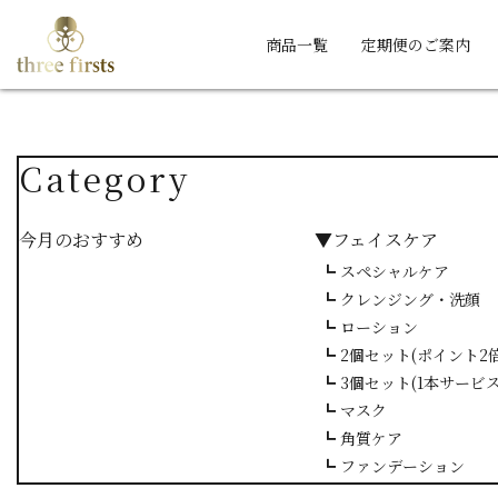
商品一覧
定期便のご案内
Category
今月のおすすめ
▼フェイスケア
┗ スペシャルケア
┗ クレンジング・洗顔
┗ ローション
┗ 2個セット(ポイント2倍
┗ 3個セット(1本サービス
┗ マスク
┗ 角質ケア
┗ ファンデーション