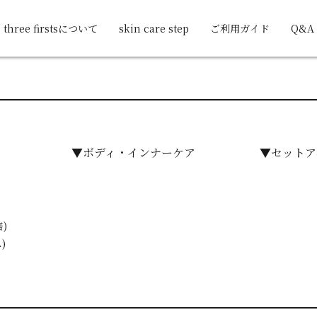
three firstsについて
skin care step
ご利用ガイド
Q&A
▼ボディ・インナーケア
▼セットア
)
)