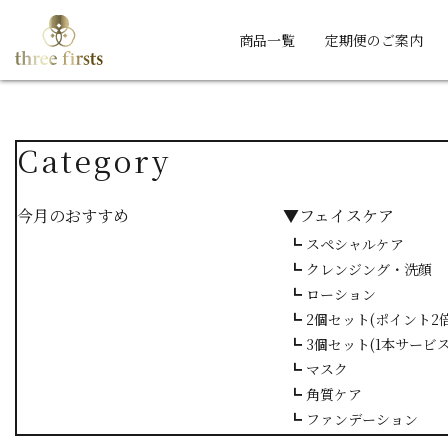
商品一覧
定期便のご案内
Category
今月のおすすめ
▼フェイスケア
┗ スペシャルケア
┗ クレンジング・洗顔
┗ ローション
┗ 2個セット(ポイント2倍
┗ 3個セット(1本サービス
┗ マスク
┗ 角質ケア
┗ ファンデーション