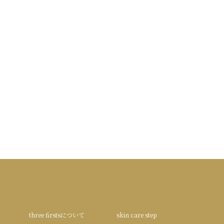
three firstsについて
skin care step