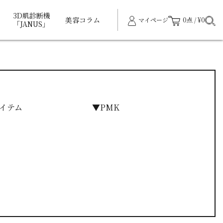
3D肌診断機
美容コラム
マイページ
0点 / ¥0
「JANUS」
イテム
▼PMK