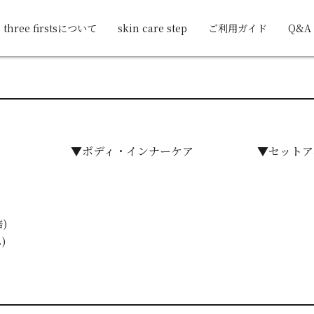
three firstsについて
skin care step
ご利用ガイド
Q&A
▼ボディ・インナーケア
▼セットア
)
)