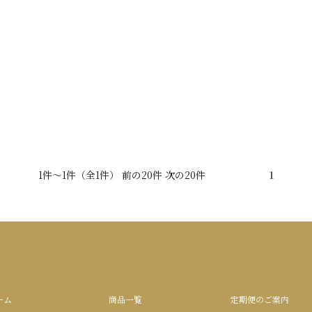
1件～1件（全1件） 前の20件 次の20件
1
ーム
商品一覧
定期便のご案内