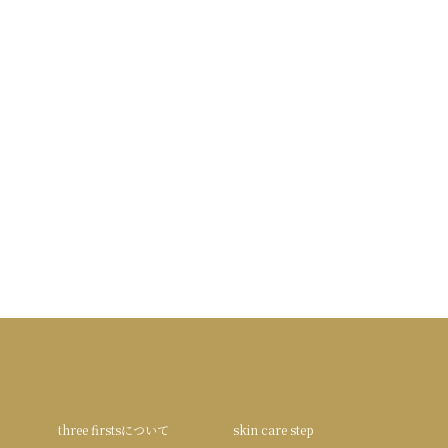
three firstsについて
skin care step