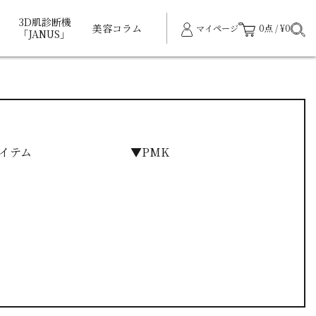
3D肌診断機
美容コラム
マイページ
0点 / ¥0
「JANUS」
イテム
▼PMK