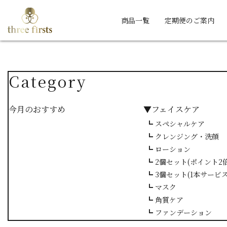
商品一覧
定期便のご案内
Category
今月のおすすめ
▼フェイスケア
┗ スペシャルケア
┗ クレンジング・洗顔
┗ ローション
┗ 2個セット(ポイント2倍
┗ 3個セット(1本サービス
┗ マスク
┗ 角質ケア
┗ ファンデーション