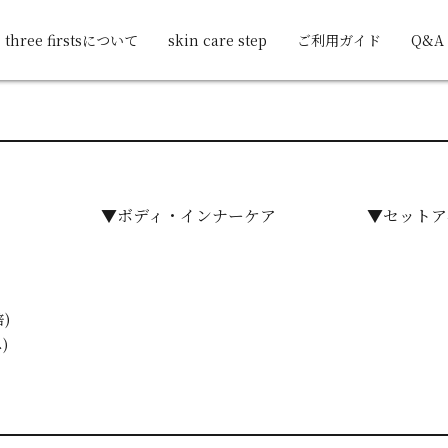
three firstsについて
skin care step
ご利用ガイド
Q&A
▼ボディ・インナーケア
▼セットア
)
)