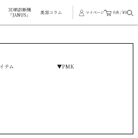
3D肌診断機
美容コラム
マイページ
0点 / ¥0
「JANUS」
イテム
▼PMK