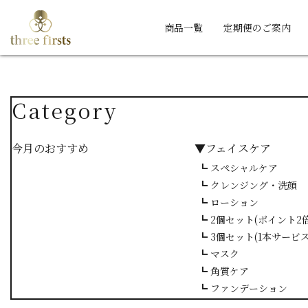
商品一覧
定期便のご案内
Category
今月のおすすめ
▼フェイスケア
┗ スペシャルケア
┗ クレンジング・洗顔
┗ ローション
┗ 2個セット(ポイント2倍
┗ 3個セット(1本サービス
┗ マスク
┗ 角質ケア
┗ ファンデーション