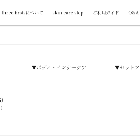
three firstsについて
skin care step
ご利用ガイド
Q&A
▼ボディ・インナーケア
▼セットア
)
)