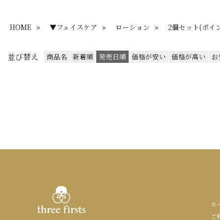
HOME
»
▼フェイスケア
»
ローション
»
2個セット(ポイン
並び替え
商品名
新着順
発売日順
価格が安い
価格が高い
お
ホ
ご