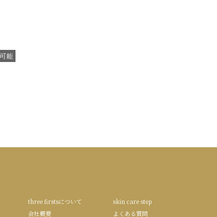
可能
three firstsについて
skin care step
会社概要
よくある質問