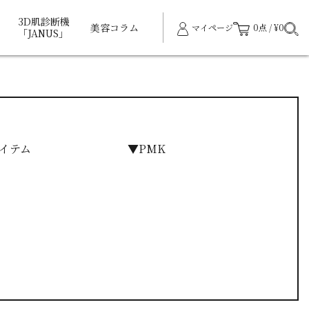
3D肌診断機
美容コラム
マイページ
0点 / ¥0
「JANUS」
イテム
▼PMK