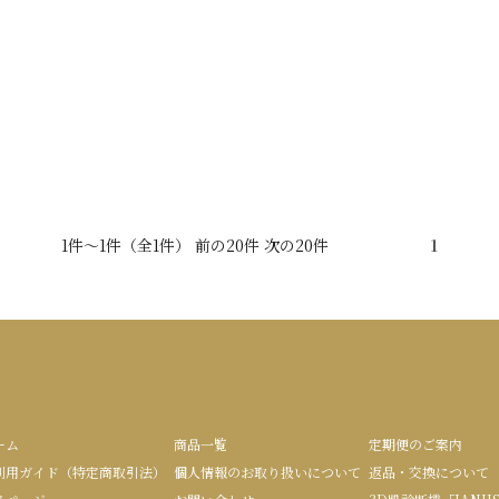
1件～1件（全1件） 前の20件 次の20件
1
ーム
商品一覧
定期便のご案内
利用ガイド（特定商取引法）
個人情報のお取り扱いについて
返品・交換について