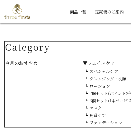
商品一覧
定期便のご案内
Category
今月のおすすめ
▼フェイスケア
┗ スペシャルケア
┗ クレンジング・洗顔
┗ ローション
┗ 2個セット(ポイント2倍
┗ 3個セット(1本サービス
┗ マスク
┗ 角質ケア
┗ ファンデーション