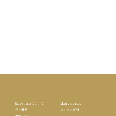
three firstsについて
skin care step
会社概要
よくある質問