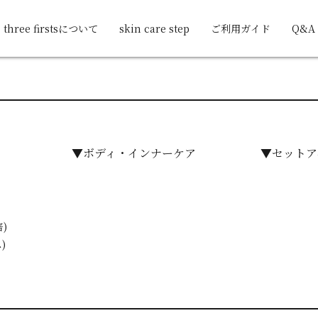
three firstsについて
skin care step
ご利用ガイド
Q&A
▼ボディ・インナーケア
▼セットア
)
)