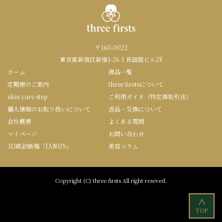
〒160-0022
東京都新宿区新宿1-26-1 長田屋ビル2F
ホーム
商品一覧
定期便のご案内
three firstsについて
skin care step
ご利用ガイド（特定商取引法）
個人情報のお取り扱いについて
返品・交換について
会社概要
よくある質問
マイページ
お問い合わせ
3D肌診断機「JANUS」
美容コラム
Copyright (C) three firsts All right reseved.
<
TOP