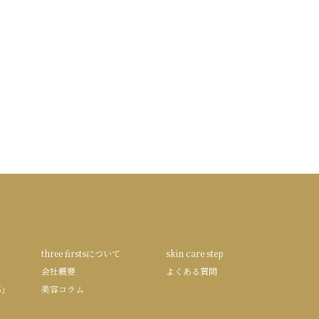
three firstsについて
skin care step
会社概要
よくある質問
S」
美容コラム