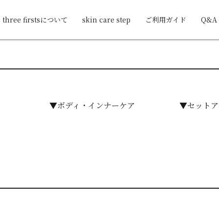
three firstsについて
skin care step
ご利用ガイド
Q&A
▼ボディ・インナーケア
▼セットア