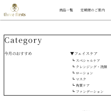
商品一覧
定期便のご案内
Category
今月のおすすめ
▼フェイスケア
┗ スペシャルケア
┗ クレンジング・洗顔
┗ ローション
┗ マスク
┗ 角質ケア
┗ ファンデーション