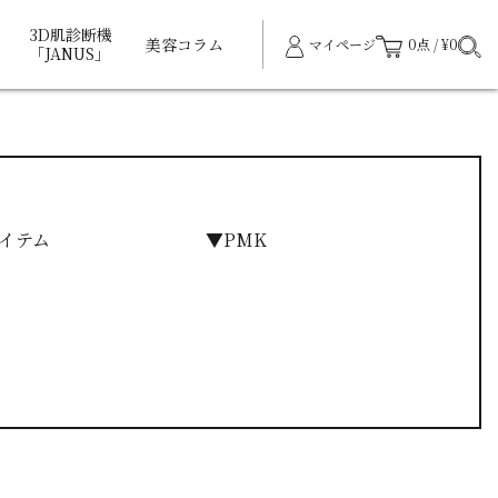
3D肌診断機
美容コラム
マイページ
0点 / ¥0
「JANUS」
イテム
▼PMK