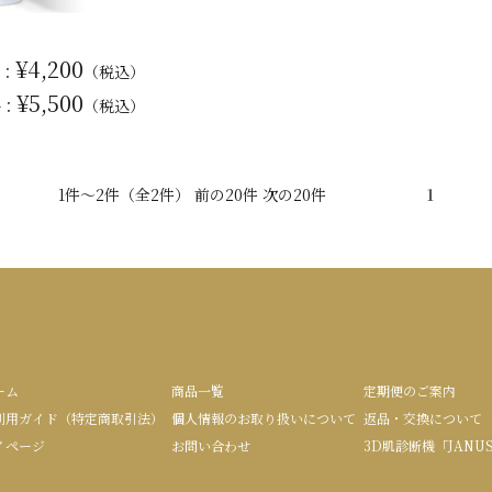
¥4,200
：
（税込）
¥5,500
格：
（税込）
1件～2件（全2件） 前の20件 次の20件
1
ーム
商品一覧
定期便のご案内
利用ガイド（特定商取引法）
個人情報のお取り扱いについて
返品・交換について
イページ
お問い合わせ
3D肌診断機「JANU