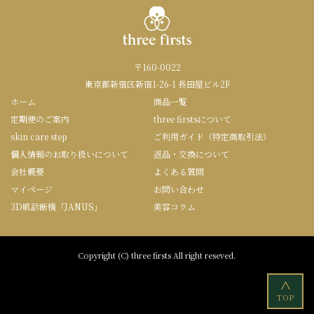
〒160-0022
東京都新宿区新宿1-26-1 長田屋ビル2F
ホーム
商品一覧
定期便のご案内
three firstsについて
skin care step
ご利用ガイド（特定商取引法）
個人情報のお取り扱いについて
返品・交換について
会社概要
よくある質問
マイページ
お問い合わせ
3D肌診断機「JANUS」
美容コラム
Copyright (C) three firsts All right reseved.
<
TOP