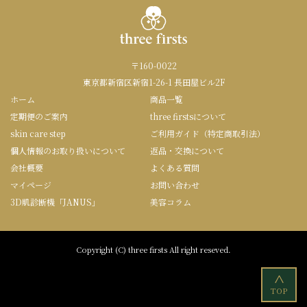
〒160-0022
東京都新宿区新宿1-26-1 長田屋ビル2F
ホーム
商品一覧
定期便のご案内
three firstsについて
skin care step
ご利用ガイド（特定商取引法）
個人情報のお取り扱いについて
返品・交換について
会社概要
よくある質問
マイページ
お問い合わせ
3D肌診断機「JANUS」
美容コラム
Copyright (C) three firsts All right reseved.
<
TOP