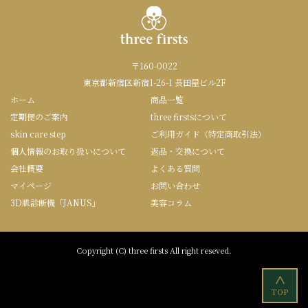
〒160-0022
東京都新宿区新宿1-26-1 長田屋ビル2F
ホーム
商品一覧
定期便のご案内
three firstsについて
skin care step
ご利用ガイド（特定商取引法）
個人情報のお取り扱いについて
返品・交換について
会社概要
よくある質問
マイページ
お問い合わせ
3D肌診断機「JANUS」
美容コラム
Copyright (C) three firsts All right reseved.
<
TOP