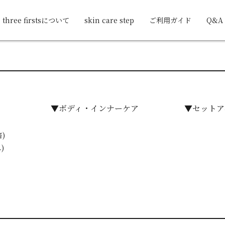
three firstsについて
skin care step
ご利用ガイド
Q&A
▼ボディ・インナーケア
▼セットア
)
)