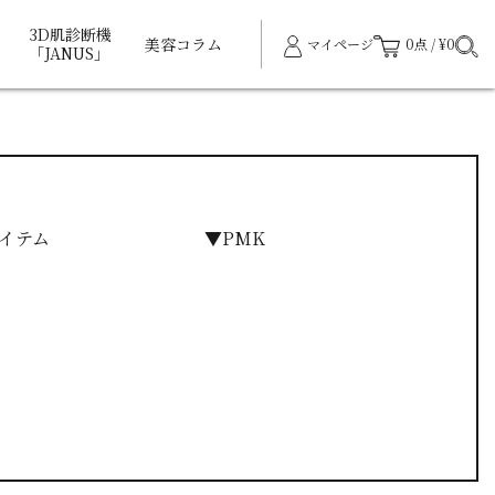
3D肌診断機
美容コラム
マイページ
0点 / ¥0
「JANUS」
イテム
▼PMK