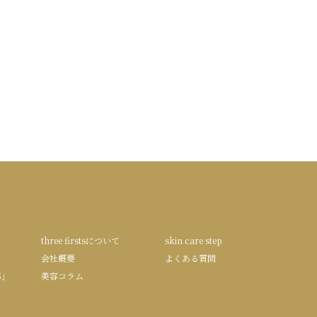
three firstsについて
skin care step
会社概要
よくある質問
S」
美容コラム