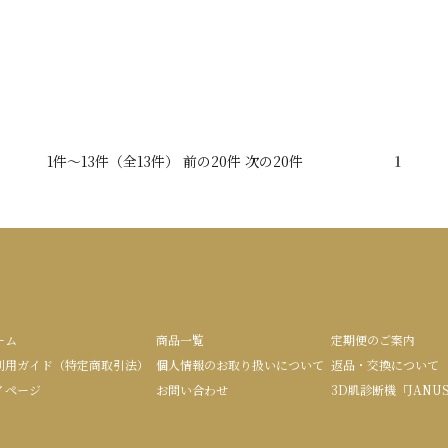
1件～13件（全13件） 前の20件 次の20件
1
ーム
商品一覧
定期便のご案内
利用ガイド（特定商取引法）
個人情報のお取り扱いについて
返品・交換について
イページ
お問い合わせ
3D肌診断機「JANU