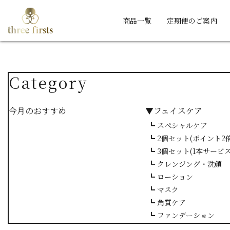
商品一覧
定期便のご案内
Category
今月のおすすめ
▼フェイスケア
┗ スペシャルケア
┗ 2個セット(ポイント2倍
┗ 3個セット(1本サービス
┗ クレンジング・洗顔
┗ ローション
┗ マスク
┗ 角質ケア
┗ ファンデーション