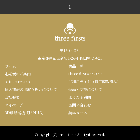
1
〒160-0022
東京都新宿区新宿1-26-1 長田屋ビル2F
ホーム
商品一覧
定期便のご案内
three firstsについて
skin care step
ご利用ガイド（特定商取引法）
個人情報のお取り扱いについて
返品・交換について
会社概要
よくある質問
マイページ
お問い合わせ
3D肌診断機「JANUS」
美容コラム
Copyright (C) three firsts All right reseved.