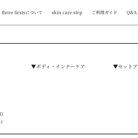
three firstsについて
skin care step
ご利用ガイド
Q&A
▼ボディ・インナーケア
▼セットア
)
)