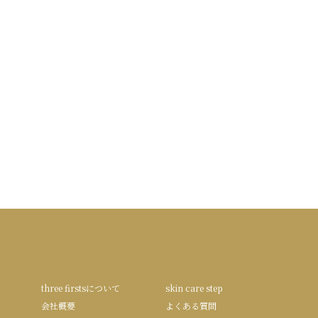
three firstsについて
skin care step
会社概要
よくある質問