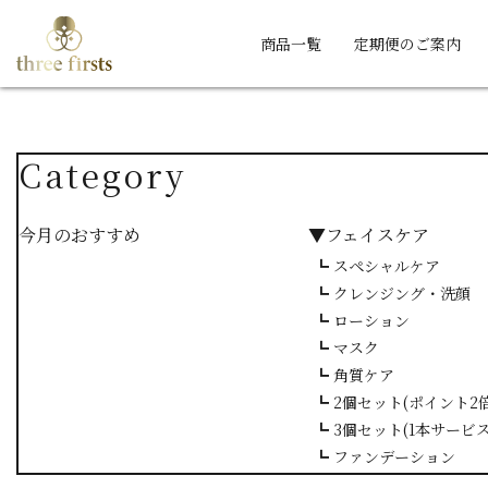
商品一覧
定期便のご案内
Category
今月のおすすめ
▼フェイスケア
┗ スペシャルケア
┗ クレンジング・洗顔
┗ ローション
┗ マスク
┗ 角質ケア
┗ 2個セット(ポイント2倍
┗ 3個セット(1本サービス
┗ ファンデーション