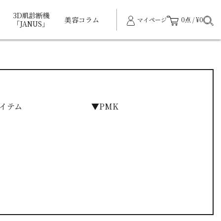
3D肌診断機
美容コラム
マイページ
0点 / ¥0
「JANUS」
イテム
▼PMK