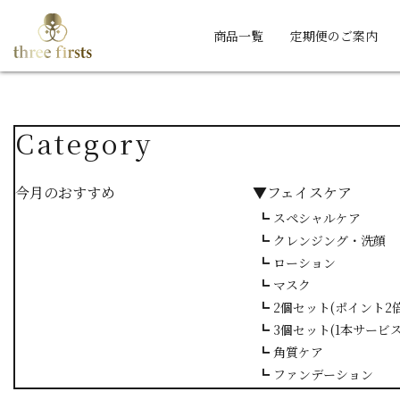
商品一覧
定期便のご案内
Category
今月のおすすめ
▼フェイスケア
┗ スペシャルケア
┗ クレンジング・洗顔
┗ ローション
┗ マスク
┗ 2個セット(ポイント2倍
┗ 3個セット(1本サービス
┗ 角質ケア
┗ ファンデーション