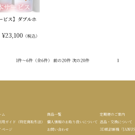
サービス】ダブルホ
¥23,100
：
（税込）
1件～6件（全6件） 前の20件 次の20件
1
ーム
商品一覧
定期便のご案内
利用ガイド（特定商取引法）
個人情報のお取り扱いについて
返品・交換について
イページ
お問い合わせ
3D肌診断機「JANU