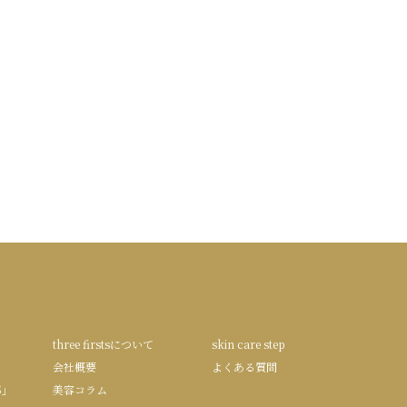
three firstsについて
skin care step
会社概要
よくある質問
S」
美容コラム