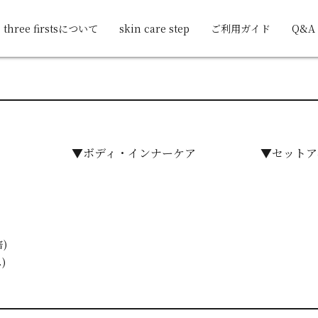
three firstsについて
skin care step
ご利用ガイド
Q&A
▼ボディ・インナーケア
▼セットア
)
)