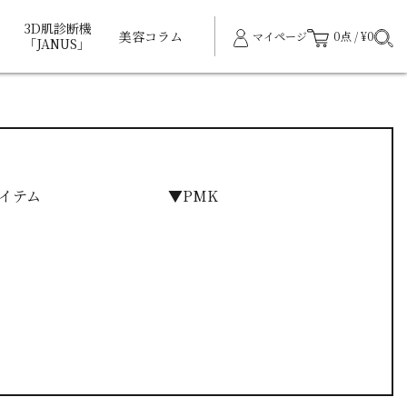
3D肌診断機
美容コラム
マイページ
0点 / ¥0
「JANUS」
イテム
▼PMK