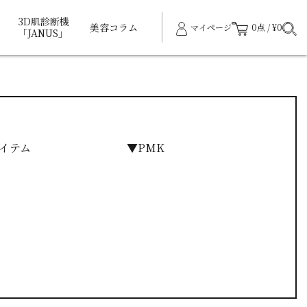
3D肌診断機
美容コラム
マイページ
0点 / ¥0
「JANUS」
イテム
▼PMK