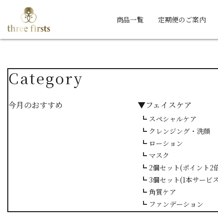
商品一覧
定期便のご案内
Category
今月のおすすめ
▼フェイスケア
┗ スペシャルケア
┗ クレンジング・洗顔
┗ ローション
┗ マスク
┗ 2個セット(ポイント2倍
┗ 3個セット(1本サービス
┗ 角質ケア
┗ ファンデーション