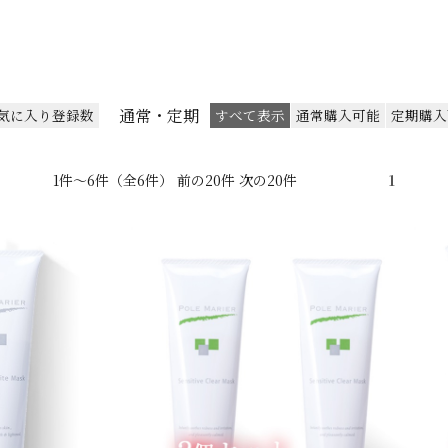
通常・定期
気に入り登録数
すべて表示
通常購入可能
定期購入
1件～6件（全6件） 前の20件 次の20件
1