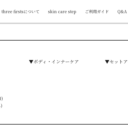
three firstsについて
skin care step
ご利用ガイド
Q&A
▼ボディ・インナーケア
▼セットア
)
)