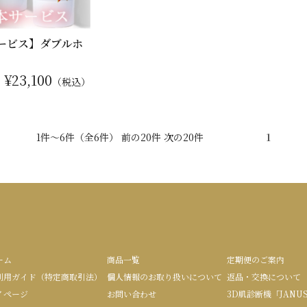
サービス】ダブルホ
¥23,100
：
（税込）
1件～6件（全6件） 前の20件 次の20件
1
ーム
商品一覧
定期便のご案内
利用ガイド（特定商取引法）
個人情報のお取り扱いについて
返品・交換について
イページ
お問い合わせ
3D肌診断機「JANU