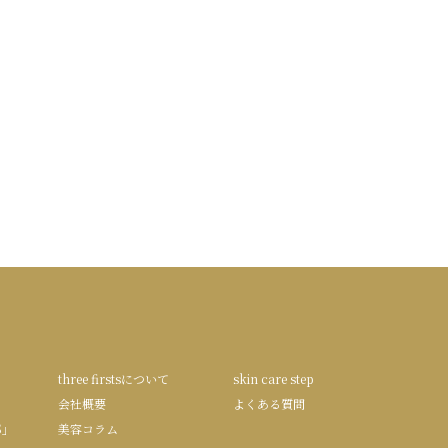
three firstsについて
skin care step
会社概要
よくある質問
S」
美容コラム